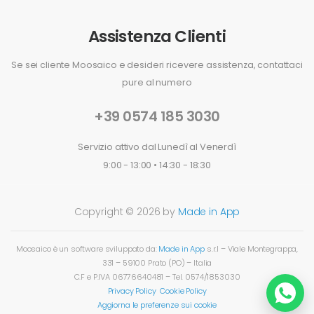
Assistenza Clienti
Se sei cliente Moosaico e desideri ricevere assistenza, contattaci
pure al numero
+39 0574 185 3030
Servizio attivo dal Lunedì al Venerdì
9:00 - 13:00 • 14:30 - 18:30
Copyright © 2026 by
Made in App
Moosaico è un software sviluppato da:
Made in App
s.r.l – Viale Montegrappa,
331 – 59100 Prato (PO) – Italia
C.F e P.IVA 06776640481 – Tel.
0574/1853030
Privacy Policy
Cookie Policy
Aggiorna le preferenze sui cookie