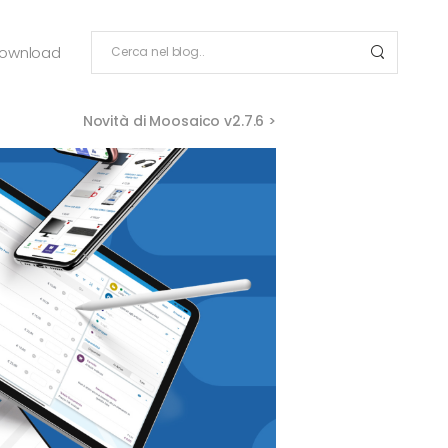
ownload
Novità di Moosaico v2.7.6 >