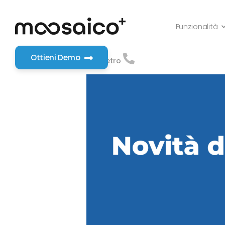
Funzionalità
Ottieni Demo
< Indietro