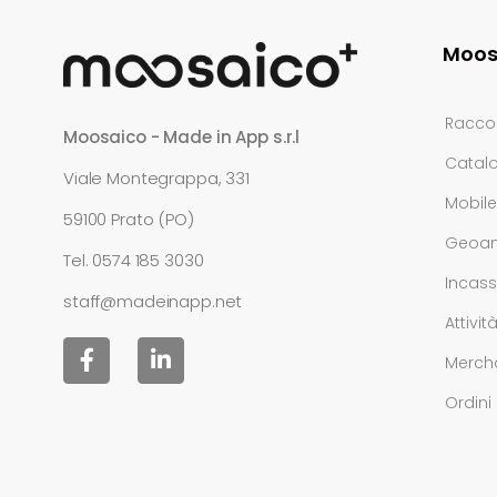
Moos
Raccol
Moosaico - Made in App s.r.l
Catalo
Viale Montegrappa, 331
Mobil
59100 Prato (PO)
Geoana
Tel.
0574 185 3030
Incass
staff@madeinapp.net
Attivit
Merch
Ordini