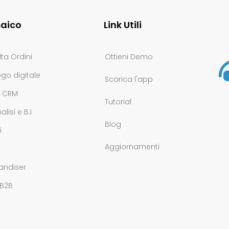
aico
Link Utili
ta Ordini
Ottieni Demo
go digitale
Scarica l'app
e CRM
Tutorial
lisi e B.I
Blog
i
Aggiornamenti
à
andiser
 B2B