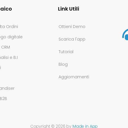
aico
Link Utili
ta Ordini
Ottieni Demo
go digitale
Scarica l'app
e CRM
Tutorial
lisi e B.I
Blog
i
Aggiornamenti
à
andiser
 B2B
Copyright © 2026 by
Made in App