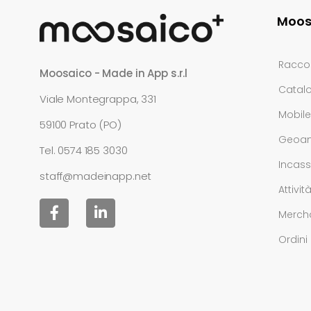
Moos
Raccol
Moosaico - Made in App s.r.l
Catalo
Viale Montegrappa, 331
Mobil
59100 Prato (PO)
Geoana
Tel.
0574 185 3030
Incass
staff@madeinapp.net
Attivit
Merch
Ordini