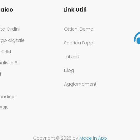
aico
Link Utili
ta Ordini
Ottieni Demo
go digitale
Scarica l'app
e CRM
Tutorial
lisi e B.I
Blog
i
Aggiornamenti
à
andiser
 B2B
Copyright © 2026 by
Made in App