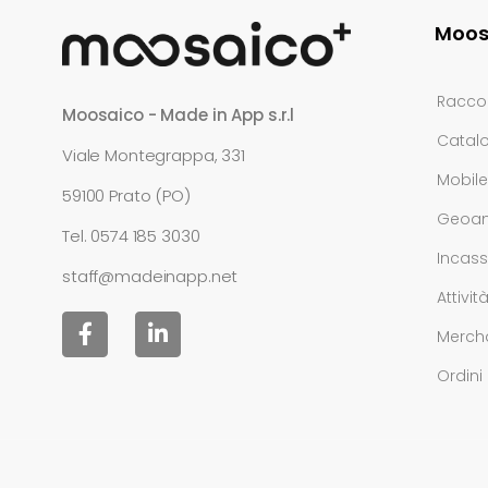
Moos
Raccol
Moosaico - Made in App s.r.l
Catalo
Viale Montegrappa, 331
Mobil
59100 Prato (PO)
Geoana
Tel.
0574 185 3030
Incass
staff@madeinapp.net
Attivit
Merch
Ordini